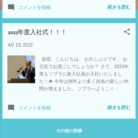
それではA・B・C・D・E・Fの6チームに分
続きを読む
コメントを投稿
けました 各チームのグループワーキングの
様子を、 お届け致します！！ まず、新人研
修の皆さんで大阪城公園をお散歩されたそ
2023年度入社式！！！
うです♪ 皆さんで集合写真～！ はい！チー
ズ🧀 その後、各グループでのグループワー
4月 25, 2023
キングとなります。 まずは、Aチームから
ご紹介致します。 こちらのチームは大阪の
皆様、こんにちは、 お久しぶりです。 お
通天閣を観光案内されたそうです！ 知らん
元気でお過ごしでしょうか？ さて、2023年
けど、、、 THE★大阪って感じのサングラ
度もソプラに新入社員が入社いたしまし
スですね！😎 写真から楽しく観光できた事
た！🍀 今年は例年より多く26名の新しい仲
がわかりますね！ 続きましてBチームのご
間が増えました。 ソプラへようこそ！！
紹介です！ Bチームも通天閣をご案内され
(≧▽≦) 今年は４年ぶりに人数制限を行わず
たようです！ 新世界と言えば、串カツ！ と
対面形式で入社式を執り行い、 会場が活気
ても美味しそうですね🤤 続きましてCチー
続きを読む
コメントを投稿
にあふれ、皆様の嬉しそうな表情を見れま
ムのご紹介です！ Cチームはアベノハルカ
した。 白川社長の祝辞🌸 白川社長より新入
スを観光案内したようですね！ 他のチーム
社員へ ☆入社証書☆の授与！ 新入社員の皆
の方々を発見出来ましたか～？👀 見つけ
その他の投稿
様の所信表明 先輩方が新入社員の皆さんを
た！👍 と思えば、Cチームの方でし