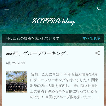
スキップしてメイン コンテンツに移動
SOPPRA blog
4月, 2023の投稿を表示しています
すべて表示
投
稿
2023年、グループワーキング！
4月 25, 2023
皆様、こんにちは！ 今年も新人研修で4月
にグループワーキングを行いました！ 関東
出身の方に大阪を案内し、 更に新入社員同
士の交流も深める事を目的に行っているも
のです！ 今回はグループ数も多いため、 和
歌山出身の方にも大阪を案内致しました！